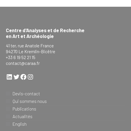
Centre d'Analyses et de Recherche
en Art et Archéologie
41 ter, rue Anatole France
94270 Le Kremlin-Bicêtre
+33 6 19 52 21 15
contact@caraa.fr
LinkedIn
Twitter
Facebook
Instagram
Devis-contact
Qui sommes nous
Publications
Actualités
English