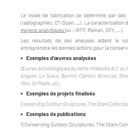
Le mode de fabrication se détermine par des 
(radiographies, CT-Scan, …). La caractérisation d
moyens analytiques
(ex : IRTF, Raman, SFX, …).
Les résultats de ces analyses aident le sci
entreprendre les bonnes actions pour la conserva
Exemples d’œuvres analysées
Œuvres archéologiques du II
ème
millénaire B.C au 
Anguier, Le Sueur,
Bernini
, Cipriani, Brancusi, St
Miro, St
Phalle
, etc.
Exemples de projets finalisés
Conserving Outdoor Sculptures, The Stark Collection
Exemples
de publications
1) Conserving Outdoor Sculptures, The Stark Colle