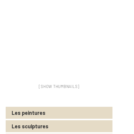
[SHOW THUMBNAILS]
Les peintures
Les sculptures