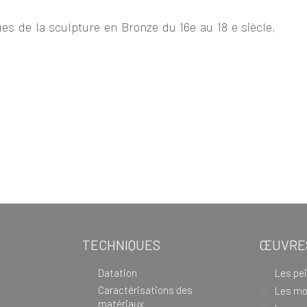
ues de la sculpture en Bronze du 16e au 18 e siècle,
TECHNIQUES
ŒUVRE
s
Datation
Les pe
Caractérisations des
Les mo
matériaux