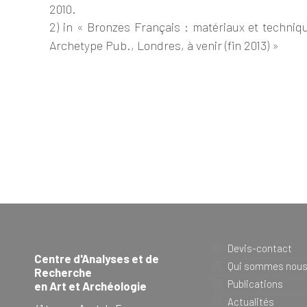
2010.
2) in « Bronzes Français : matériaux et techniq
Archetype Pub., Londres, à venir (fin 2013) »
Devis-contact
Centre d'Analyses et de
Qui sommes nou
Recherche
Publications
en Art et Archéologie
Actualités