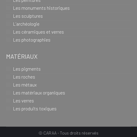
Les peintures
Les monuments historiques
Les sculptures
L’archéologie
Les céramiques et verres
Les photographies
MATÉRIAUX
Les pigments
Les roches
Les métaux
Les matériaux organiques
Les verres
Les produits toxiques
© CARAA - Tous droits réservés