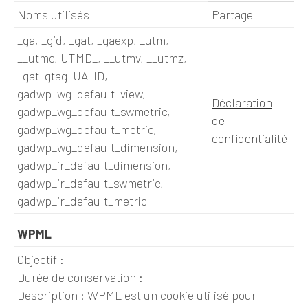
Noms utilisés
Partage
_ga, _gid, _gat, _gaexp, _utm,
__utmc, UTMD_, __utmv, __utmz,
_gat_gtag_UA_ID,
gadwp_wg_default_view,
Déclaration
gadwp_wg_default_swmetric,
de
gadwp_wg_default_metric,
confidentialité
gadwp_wg_default_dimension,
gadwp_ir_default_dimension,
gadwp_ir_default_swmetric,
gadwp_ir_default_metric
WPML
Objectif :
Durée de conservation :
Description : WPML est un cookie utilisé pour