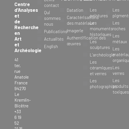
Centre
contact
d'Analyses
Les
Les
Datation
Qui
et
peintures
pigment
Caractérisations
sommes
de
Les
Les
des matériaux
nous
Recherche
monuments
roches
Imagerie
Publications
en
historiques
Les
Authentification des
Art
Actualités
Les
métaux
œuvres
et
English
sculptures
Les
Archéologie
matéria
L’archéologie
41
organiq
Les
ter,
Les
céramiques
rue
verres
et verres
Anatole
Les
Les
France
produits
photographies
94270
toxique
Le
Kremlin-
Bicêtre
+33
6 19
52
21 15