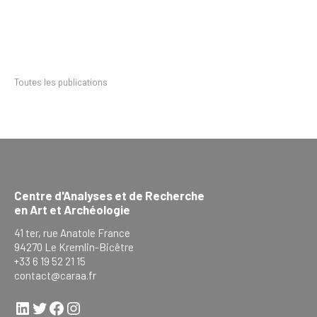
Toutes les publications
Centre d'Analyses et de Recherche
en Art et Archéologie
41 ter, rue Anatole France
94270 Le Kremlin-Bicêtre
+33 6 19 52 21 15
contact@caraa.fr
LinkedIn
Twitter
Facebook
Instagram