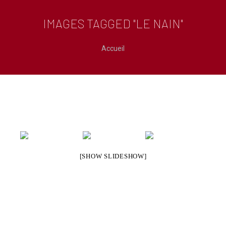
IMAGES TAGGED "LE NAIN"
Vous êtes ici :
Accueil
[SHOW SLIDESHOW]