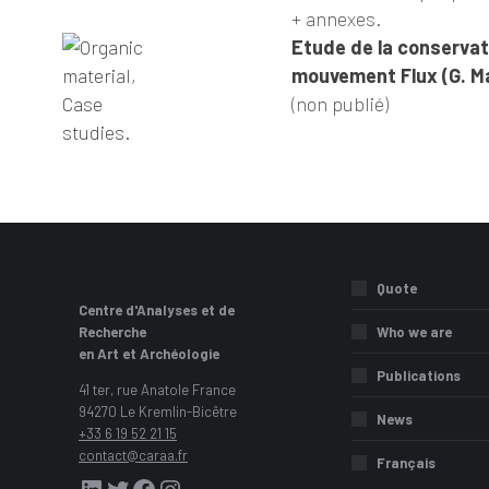
+ annexes.
Etude de la conservati
mouvement Flux (G. M
(non publié)
Quote
Centre d'Analyses et de
Recherche
Who we are
en Art et Archéologie
Publications
41 ter, rue Anatole France
94270 Le Kremlin-Bicêtre
News
+33 6 19 52 21 15
contact@caraa.fr
Français