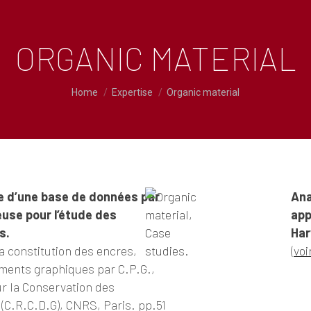
ORGANIC MATERIAL
You are here:
Home
Expertise
Organic material
e d’une base de données par
Ana
use pour l’étude des
app
s.
Har
La constitution des encres,
(
voi
ments graphiques par C.P.G.,
r la Conservation des
C.R.C.D.G), CNRS, Paris. pp.51