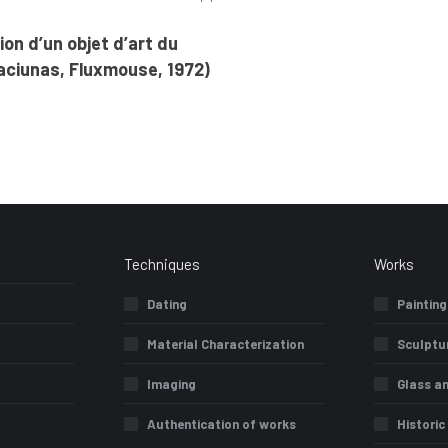
on d’un objet d’art du
aciunas, Fluxmouse, 1972)
Techniques
Works
Dating
Painting
Material Characterization
Sculptu
Imaging
Glass a
Authentication of works
Histori