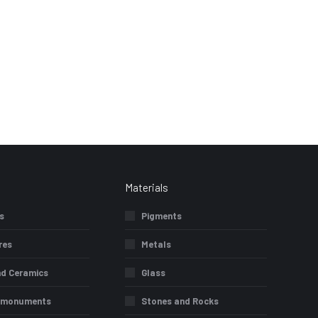
Materials
s
Pigments
res
Metals
nd Ceramics
Glass
c monuments
Stones and Rocks